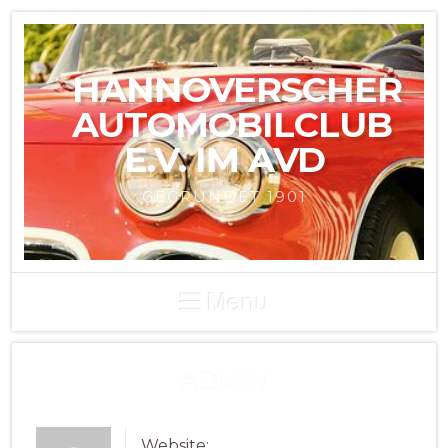
HANNOVERSCHER
AUTOMOBILCLUB
E.V. IM AVD
GEGRÜNDET 1901
Menu
ADMIN
Website: