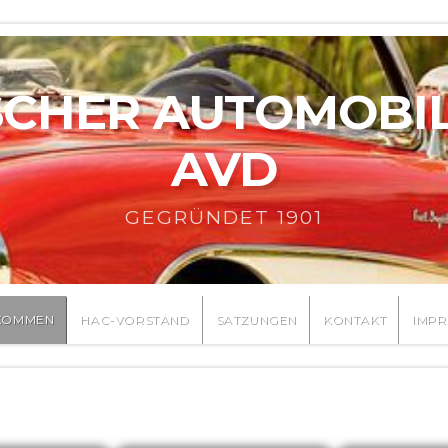
HER AUTOMOBILC
AVD
GEGRÜNDET 1901
KOMMEN
HAC-VORSTAND
SATZUNGEN
KONTAKT
IMPR