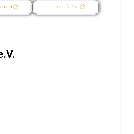
 werden
Pannenhilfe AVD
.V.